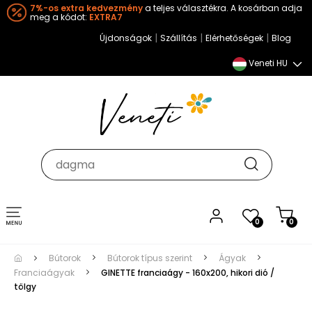
7%-os extra kedvezmény
a teljes választékra. A kosárban adja
meg a kódot:
EXTRA7
|
|
|
Újdonságok
Szállítás
Elérhetőségek
Blog
Veneti HU
Toggle
0
0
navigation
Bútorok
Bútorok típus szerint
Ágyak
Franciaágyak
GINETTE franciaágy - 160x200, hikori dió /
tölgy