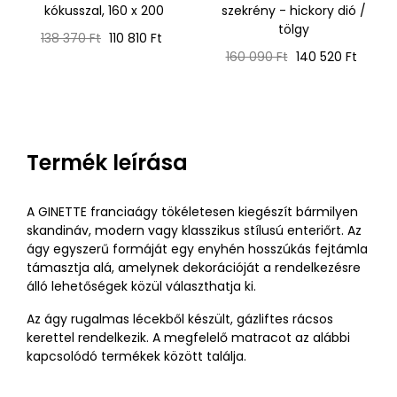
kókusszal, 160 x 200
szekrény - hickory dió /
tölgy
Normál
Ár
138 370 Ft
110 810 Ft
ár
Normál
Ár
160 090 Ft
140 520 Ft
ár
Termék leírása
A GINETTE franciaágy tökéletesen kiegészít bármilyen
skandináv, modern vagy klasszikus stílusú enteriőrt. Az
ágy egyszerű formáját egy enyhén hosszúkás fejtámla
támasztja alá, amelynek dekorációját a rendelkezésre
álló lehetőségek közül választhatja ki.
Az ágy rugalmas lécekből készült, gázliftes rácsos
kerettel rendelkezik. A megfelelő matracot az alábbi
kapcsolódó termékek között találja.