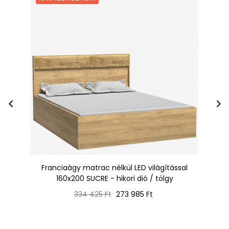
y /
Franciaágy matrac nélkül LED világítással
Fr
160x200 SUCRE - hikori dió / tölgy
Normál
Ár
334 425 Ft
273 985 Ft
ár