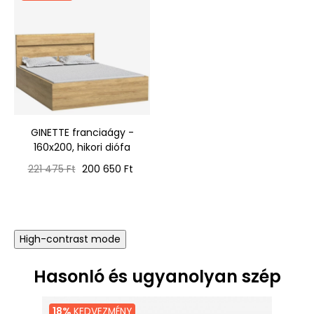
GINETTE franciaágy -
160x200, hikori diófa
Normál
Ár
221 475 Ft
200 650 Ft
ár
High-contrast mode
Hasonló és ugyanolyan szép
18%
KEDVEZMÉNY