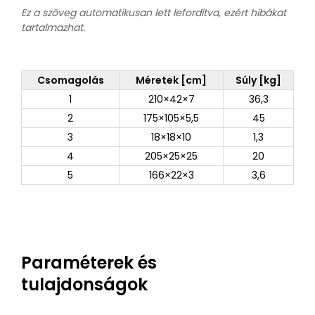
Ez a szöveg automatikusan lett lefordítva, ezért hibákat
tartalmazhat.
Csomagolás
Méretek [cm]
Súly [kg]
1
210×42×7
36,3
2
175×105×5,5
45
3
18×18×10
1,3
4
205×25×25
20
5
166×22×3
3,6
Paraméterek és
tulajdonságok