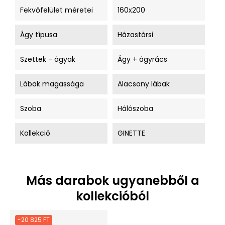
Fekvőfelület méretei
160x200
Ágy típusa
Házastársi
Szettek - ágyak
Ágy + ágyrács
Lábak magassága
Alacsony lábak
Szoba
Hálószoba
Kollekció
GINETTE
Más darabok ugyanebből a
kollekcióból
-20 825 FT