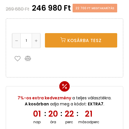
246 980 Ft
269 680 Ft
22 700 FT MEGTAKARÍTÁS
KOSÁRBA TESZ
7%-os extra kedvezmény
a teljes választékra.
A kosárban
adja meg a kódot:
EXTRA7
.
01
20
22
20
:
:
:
nap
óra
perc
másodperc