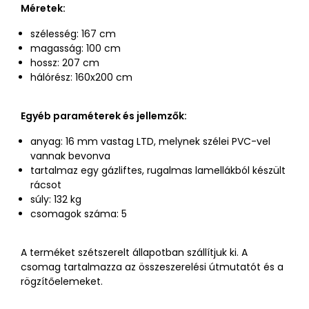
Méretek:
szélesség: 167 cm
magasság: 100 cm
hossz: 207 cm
hálórész: 160x200 cm
Egyéb paraméterek és jellemzők:
anyag: 16 mm vastag LTD, melynek szélei PVC-vel
vannak bevonva
tartalmaz egy gázliftes, rugalmas lamellákból készült
rácsot
súly: 132 kg
csomagok száma: 5
A terméket szétszerelt állapotban szállítjuk ki. A
csomag tartalmazza az összeszerelési útmutatót és a
rögzítőelemeket.