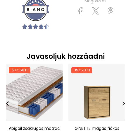
Megosztás
Javasoljuk hozzáadni
-27 560 FT
-19 570 FT
‹
›
Abigail zsákrugós matrac
GINETTE magas fiókos