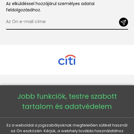
Az elküldéssel hozzájárul személyes adatai
feldolgozásához.
Copyright © 2026 - Veneti™
Jobb funkciók, testre szabott
Veneti HU
tartalom és adatvédelem
Veneti CZ
Ez a weboldal a jogszabályoknak megfelelően sütiket használ
az Ön eszközén. Kérjük, a webhely további használatához
Veneti DE