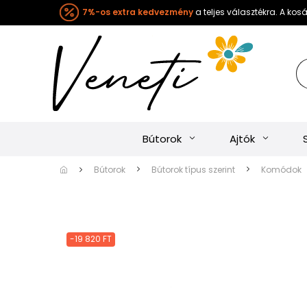
7%-os extra kedvezmény
a teljes választékra. A ko
Bútorok
Ajtók
Bútorok
Bútorok típus szerint
Komódok
-19 820 FT