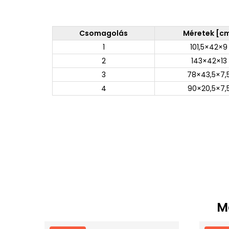
Csomagolás
Méretek [c
1
101,5×42×9
2
143×42×13
3
78×43,5×7,
4
90×20,5×7,
M