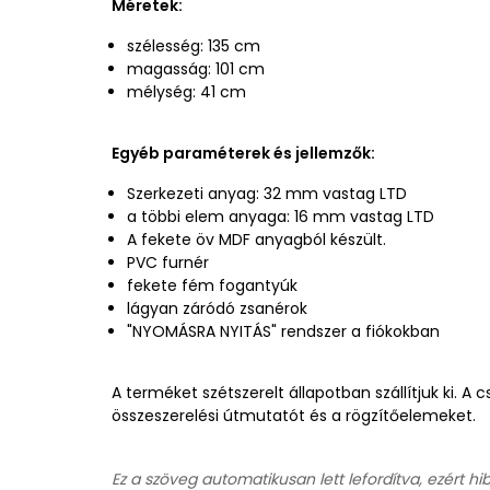
Méretek:
szélesség: 135 cm
magasság: 101 cm
mélység: 41 cm
Egyéb paraméterek és jellemzők:
Szerkezeti anyag: 32 mm vastag LTD
a többi elem anyaga: 16 mm vastag LTD
A fekete öv MDF anyagból készült.
PVC furnér
fekete fém fogantyúk
lágyan záródó zsanérok
"NYOMÁSRA NYITÁS" rendszer a fiókokban
A terméket szétszerelt állapotban szállítjuk ki. 
összeszerelési útmutatót és a rögzítőelemeket.
Ez a szöveg automatikusan lett lefordítva, ezért hi