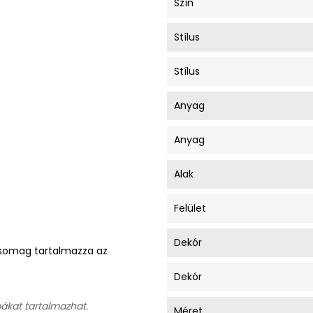
Szín
Stílus
Stílus
Anyag
Anyag
Alak
Felület
Dekór
A csomag tartalmazza az
Dekór
bákat tartalmazhat.
Méret