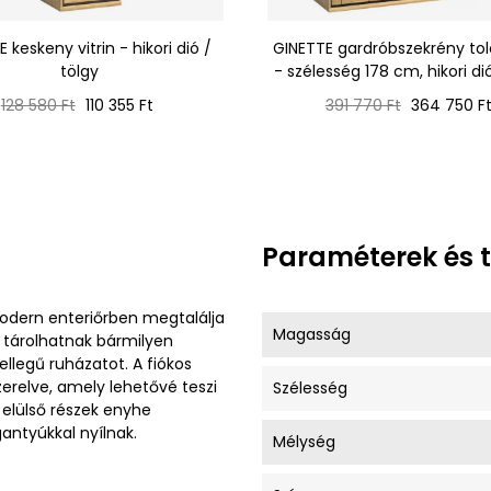
 keskeny vitrin - hikori dió /
GINETTE gardróbszekrény tol
tölgy
- szélesség 178 cm, hikori dió
Normál
Ár
Normál
Ár
128 580 Ft
110 355 Ft
391 770 Ft
364 750 F
ár
ár
Paraméterek és 
odern enteriőrben megtalálja
Magasság
 tárolhatnak bármilyen
llegű ruházatot. A fiókos
erelve, amely lehetővé teszi
Szélesség
z elülső részek enyhe
ntyúkkal nyílnak.
Mélység