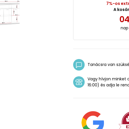
7%-os ext
A kosá
0
nap
Tanácsra van szüks
Vagy hívjon minket
16:00) és adja le ren