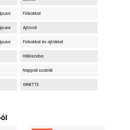
ípusa
Fiókokkal
ípusa
Ajtóval
ípusa
Fiókokkal és ajtókkal
Hálószoba
Nappali szobák
GINETTE
ól