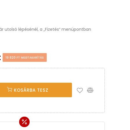
osár utolsó lépésénél, a „Fizetés“ menüpontban
t
19 820 FT MEGTAKARÍTÁS
KOSÁRBA TESZ