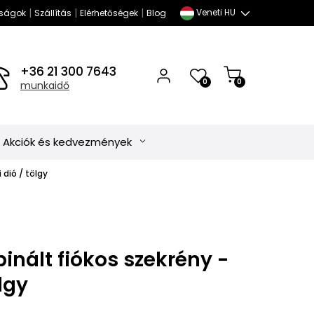
|
|
|
Veneti HU
ságok
Szállítás
Elérhetőségek
Blog
+36 21 300 7643
0
0
munkaidő
Akciók és kedvezmények
 dió / tölgy
nált fiókos szekrény -
ölgy