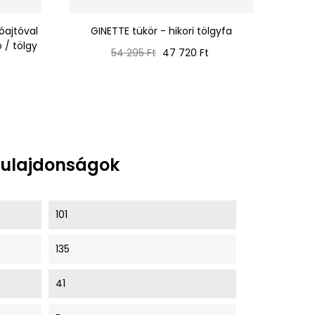
óajtóval
GINETTE tükör - hikori tölgyfa
 / tölgy
Normál
Ár
54 295 Ft
47 720 Ft
ár
t
tulajdonságok
101
135
41