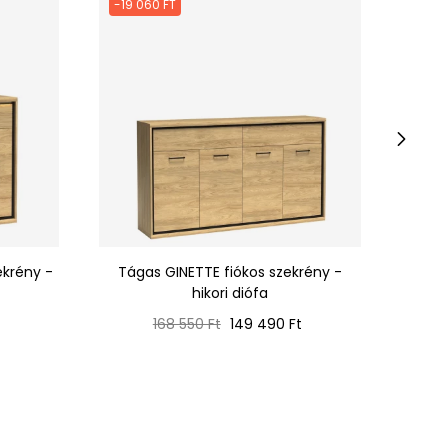
-19 060 FT
-20 
›
ekrény -
Tágas GINETTE fiókos szekrény -
Tág
hikori diófa
Normál
Ár
168 550 Ft
149 490 Ft
ár