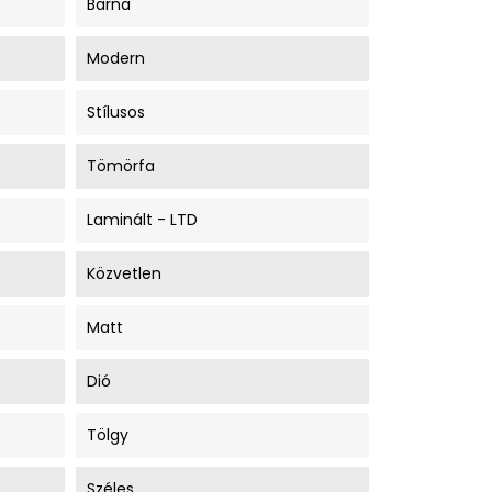
Barna
Modern
Stílusos
Tömörfa
Laminált - LTD
Közvetlen
Matt
Dió
Tölgy
Széles