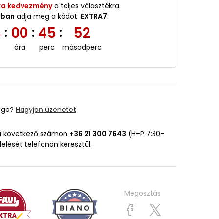
ra kedvezmény
a teljes választékra.
rban
adja meg a kódot:
EXTRA7
.
4
00
45
51
:
:
:
óra
perc
másodperc
ége?
Hagyjon üzenetet
.
 a következő számon
+36 21 300 7643
(H–P 7:30–
delését telefonon keresztül.
Megosztás