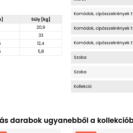
Komódok, cipősszekrények t
m]
Súly [kg]
20,9
Komódok, cipősszekrények t
33
Komódok, cipősszekrények t
5
12,4
5
5,8
Szoba
Szoba
Kollekció
ás darabok ugyanebből a kollekciób