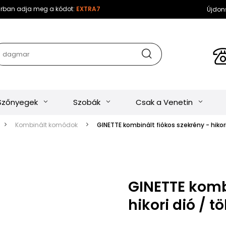
sárban adja meg a kódot:
EXTRA7
Újdon
Szőnyegek
Szobák
Csak a Venetin
Kombinált komódok
GINETTE kombinált fiókos szekrény - hikori
GINETTE kombi
hikori dió / t