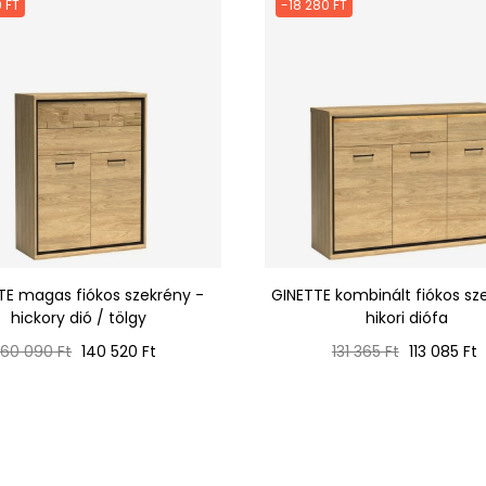
 FT
-18 280 FT
TE magas fiókos szekrény -
GINETTE kombinált fiókos sz
hickory dió / tölgy
hikori diófa
Normál
Ár
Normál
Ár
160 090 Ft
140 520 Ft
131 365 Ft
113 085 Ft
ár
ár