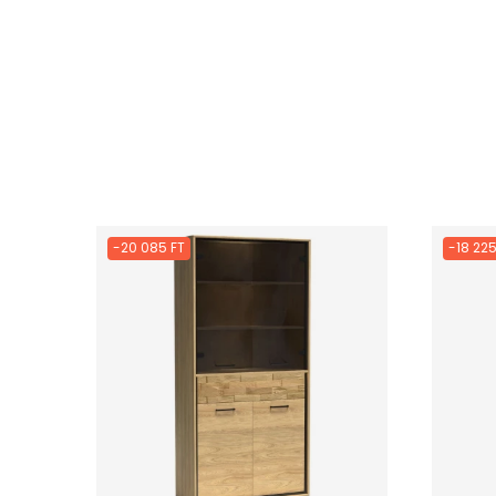
-20 085 FT
-18 225