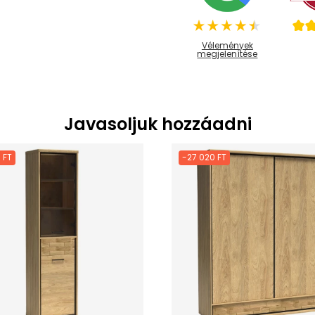
Vélemények
megjelenítése
Javasoljuk hozzáadni
 FT
-27 020 FT