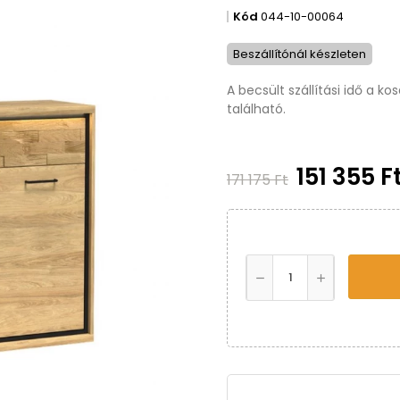
Kód
044-10-00064
Beszállítónál készleten
A becsült szállítási idő a k
található.
151 355 F
171 175 Ft