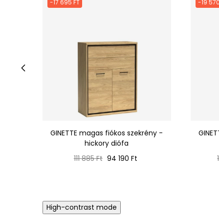
-17 695 FT
-19 570
‹
GINETTE magas fiókos szekrény -
GINET
hickory diófa
Normál
Ár
111 885 Ft
94 190 Ft
ár
High-contrast mode