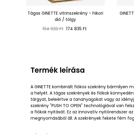
Tágas GINETTE vitrinszekrény - hikori
GINETTE
dió / tölgy
Normál
Ár
194 920 Ft
174 835 Ft
ár
Termék leírása
A GINETTE kombinált fiókos szekrény bármilyen m
a helyét. A tágas szekrények és fiókok könnyedén
tárgyat, beleértve a tananyagokat vagy az idényje
szekrény "PUSH TO OPEN" technológiával van felsz
a fiókok nyitását. Ez az innovatív nyitórendszer a
megnyomásából áll. A szekrények fekete fém foga