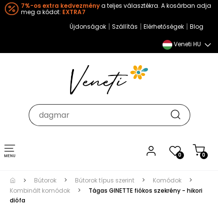
7%-os extra kedvezmény
a teljes választékra. A kosárban adja
meg a kódot:
EXTRA7
|
|
|
Újdonságok
Szállítás
Elérhetőségek
Blog
Veneti HU
Toggle
0
0
navigation
Bútorok
Bútorok típus szerint
Komódok
Kombinált komódok
Tágas GINETTE fiókos szekrény - hikori
diófa