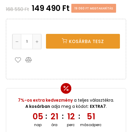
149 490 Ft
168 550 Ft
19 060 FT MEGTAKARÍTÁS
KOSÁRBA TESZ
7%-os extra kedvezmény
a teljes választékra.
A kosárban
adja meg a kódot:
EXTRA7
.
05
21
12
51
:
:
:
nap
óra
perc
másodperc