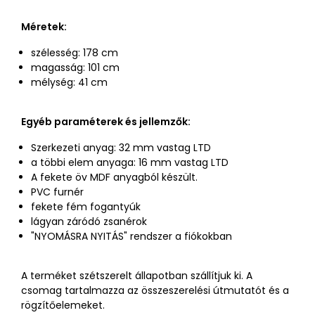
Méretek:
szélesség: 178 cm
magasság: 101 cm
mélység: 41 cm
Egyéb paraméterek és jellemzők:
Szerkezeti anyag: 32 mm vastag LTD
a többi elem anyaga: 16 mm vastag LTD
A fekete öv MDF anyagból készült.
PVC furnér
fekete fém fogantyúk
lágyan záródó zsanérok
"NYOMÁSRA NYITÁS" rendszer a fiókokban
A terméket szétszerelt állapotban szállítjuk ki. A
csomag tartalmazza az összeszerelési útmutatót és a
rögzítőelemeket.