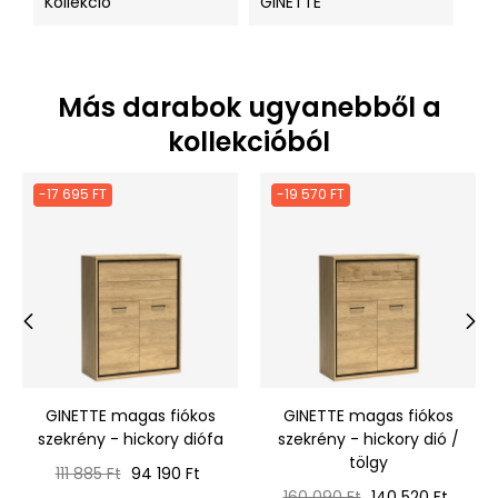
Kollekció
GINETTE
Más darabok ugyanebből a
kollekcióból
-17 695 FT
-19 570 FT
‹
›
GINETTE magas fiókos
GINETTE magas fiókos
szekrény - hickory diófa
szekrény - hickory dió /
tölgy
Normál
Ár
111 885 Ft
94 190 Ft
ár
Normál
Ár
160 090 Ft
140 520 Ft