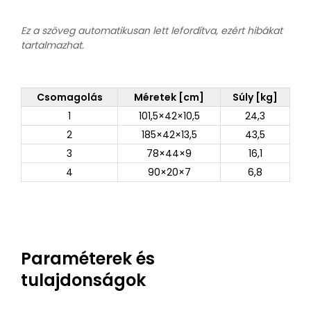
Ez a szöveg automatikusan lett lefordítva, ezért hibákat
tartalmazhat.
Csomagolás
Méretek [cm]
Súly [kg]
1
101,5×42×10,5
24,3
2
185×42×13,5
43,5
3
78×44×9
16,1
4
90×20×7
6,8
Paraméterek és
tulajdonságok