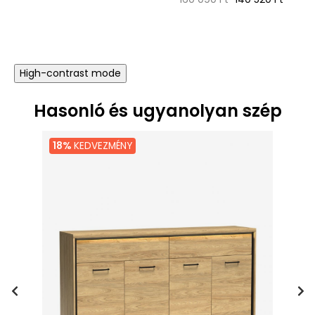
ár
High-contrast mode
Hasonló és ugyanolyan szép
18%
KEDVEZMÉNY