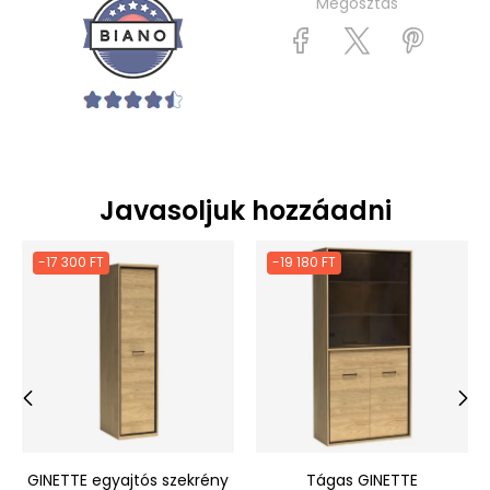
Megosztás
Javasoljuk hozzáadni
-17 300 FT
-19 180 FT
‹
›
GINETTE egyajtós szekrény
Tágas GINETTE