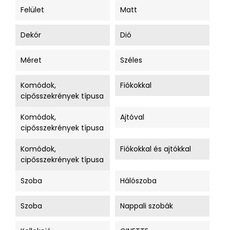
Felület
Matt
Dekór
Dió
Méret
Széles
Komódok,
Fiókokkal
cipősszekrények típusa
Komódok,
Ajtóval
cipősszekrények típusa
Komódok,
Fiókokkal és ajtókkal
cipősszekrények típusa
Szoba
Hálószoba
Szoba
Nappali szobák