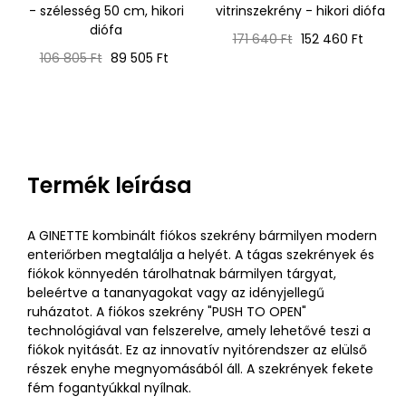
- szélesség 50 cm, hikori
vitrinszekrény - hikori diófa
diófa
Normál
Ár
171 640 Ft
152 460 Ft
Normál
Ár
ár
106 805 Ft
89 505 Ft
ár
Termék leírása
A GINETTE kombinált fiókos szekrény bármilyen modern
enteriőrben megtalálja a helyét. A tágas szekrények és
fiókok könnyedén tárolhatnak bármilyen tárgyat,
beleértve a tananyagokat vagy az idényjellegű
ruházatot. A fiókos szekrény "PUSH TO OPEN"
technológiával van felszerelve, amely lehetővé teszi a
fiókok nyitását. Ez az innovatív nyitórendszer az elülső
részek enyhe megnyomásából áll. A szekrények fekete
fém fogantyúkkal nyílnak.