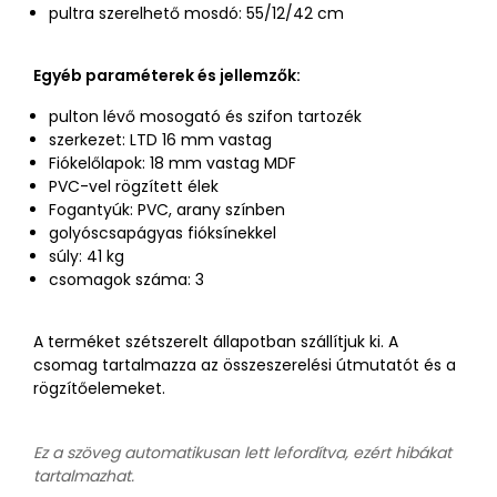
pultra szerelhető mosdó: 55/12/42 cm
Egyéb paraméterek és jellemzők:
pulton lévő mosogató és szifon tartozék
szerkezet: LTD 16 mm vastag
Fiókelőlapok: 18 mm vastag MDF
PVC-vel rögzített élek
Fogantyúk: PVC, arany színben
golyóscsapágyas fióksínekkel
súly: 41 kg
csomagok száma: 3
A terméket szétszerelt állapotban szállítjuk ki. A
csomag tartalmazza az összeszerelési útmutatót és a
rögzítőelemeket.
Ez a szöveg automatikusan lett lefordítva, ezért hibákat
tartalmazhat.