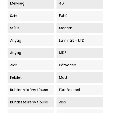
Mélység
46
Szín
Fehér
Stílus
Modern
Anyag
Laminált - LTD
Anyag
MDF
Alak
Közvetlen
Felület
Matt
Ruhásszekrény típusa
Fürdőszobai
Ruhásszekrény típusa
Alsó