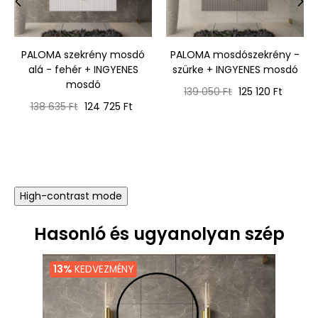
‹
›
PALOMA szekrény mosdó
PALOMA mosdószekrény -
alá - fehér + INGYENES
szürke + INGYENES mosdó
mosdó
Normál
Ár
139 050 Ft
125 120 Ft
Normál
Ár
ár
138 635 Ft
124 725 Ft
ár
High-contrast mode
Hasonló és ugyanolyan szép
13%
KEDVEZMÉNY