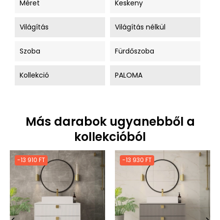
Méret
Keskeny
Világítás
Világítás nélkül
Szoba
Fürdőszoba
Kollekció
PALOMA
Más darabok ugyanebből a
kollekcióból
-13 910 FT
-13 930 FT