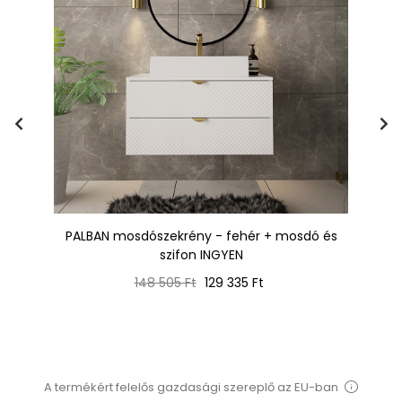
és
PALBAN mosdószekrény - fehér + mosdó és
P
szifon INGYEN
Normál
Ár
148 505 Ft
129 335 Ft
ár
A termékért felelős gazdasági szereplő az EU-ban