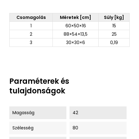
Csomagolás
Méretek [cm]
Súly [kg]
1
60×50×16
15
2
88×54×13,5
25
3
30×30×6
0,19
Paraméterek és
tulajdonságok
Magasság
42
Szélesség
80