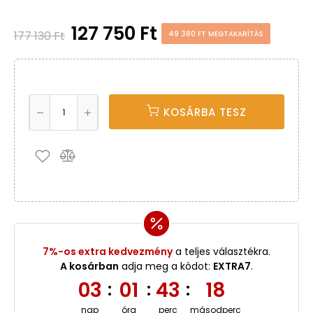
127 750 Ft
177 130 Ft
49 380 FT MEGTAKARÍTÁS
KOSÁRBA TESZ
7%-os extra kedvezmény
a teljes választékra.
A kosárban
adja meg a kódot:
EXTRA7
.
03
01
43
17
:
:
:
nap
óra
perc
másodperc