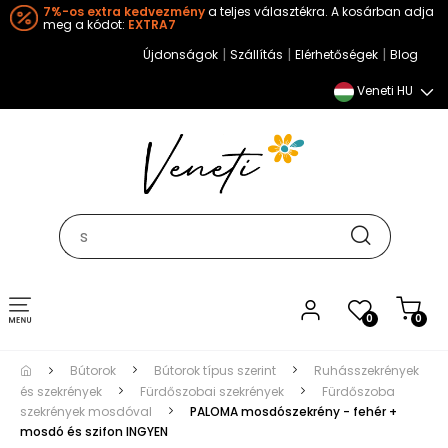
7%-os extra kedvezmény
a teljes választékra. A kosárban adja
meg a kódot:
EXTRA7
|
|
|
Újdonságok
Szállítás
Elérhetőségek
Blog
Veneti HU
Toggle
0
0
navigation
Bútorok
Bútorok típus szerint
Ruhásszekrények
és szekrények
Fürdőszobai szekrények
Fürdőszoba
szekrények mosdóval
PALOMA mosdószekrény - fehér +
mosdó és szifon INGYEN