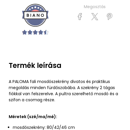
Megosztás
Termék leírása
A PALOMA fali mosdószekrény divatos és praktikus
megoldás minden fürdőszobába. A szekrény 2 tágas
fiókkal van felszerelve. A pultra szerelhető mosdó és a
szifon a csomag része.
Méretek (szé/ma/mé):
mosdószekrény: 80/42/46 cm