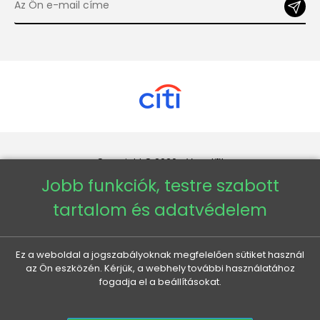
Copyright © 2026 - Veneti™
Jobb funkciók, testre szabott
Veneti HU
tartalom és adatvédelem
Veneti CZ
Ez a weboldal a jogszabályoknak megfelelően sütiket használ
az Ön eszközén. Kérjük, a webhely további használatához
Veneti DE
fogadja el a beállításokat.
Veneti SK