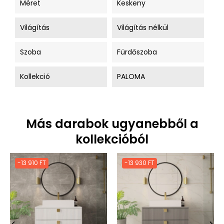
Méret
Keskeny
Világítás
Világítás nélkül
Szoba
Fürdőszoba
Kollekció
PALOMA
Más darabok ugyanebből a
kollekcióból
-13 910 FT
-13 930 FT