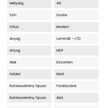
Mélység
46
Szín
Szürke
Stílus
Modern
Anyag
Laminált - LTD
Anyag
MDF
Alak
Közvetlen
Felület
Matt
Ruhásszekrény típusa
Fürdőszobai
Ruhásszekrény típusa
Alsó