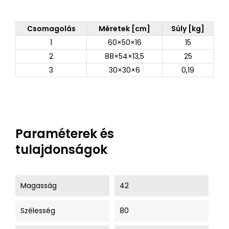
Csomagolás
Méretek [cm]
Súly [kg]
1
60×50×16
15
2
88×54×13,5
25
3
30×30×6
0,19
Paraméterek és
tulajdonságok
Magasság
42
Szélesség
80