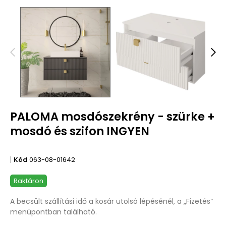
PALOMA mosdószekrény - szürke +
mosdó és szifon INGYEN
Kód
063-08-01642
Raktáron
A becsült szállítási idő a kosár utolsó lépésénél, a „Fizetés“
menüpontban található.