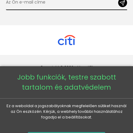
Copyright © 2026 - Veneti™
Jobb funkciók, testre szabott
Veneti HU
tartalom és adatvédelem
Veneti CZ
Ez a weboldal a jogszabályoknak megfelelően sütiket használ
az Ön eszközén. Kérjük, a webhely további használatához
Veneti DE
fogadja el a beállításokat.
Veneti SK