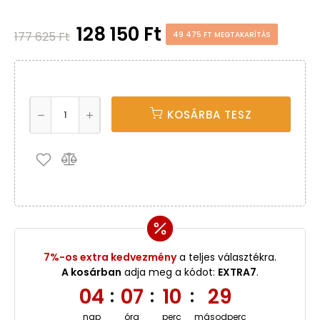
128 150 Ft
177 625 Ft
49 475 FT MEGTAKARÍTÁS
KOSÁRBA TESZ
7%-os extra kedvezmény
a teljes választékra.
A kosárban
adja meg a kódot:
EXTRA7
.
04
07
10
29
:
:
:
nap
óra
perc
másodperc