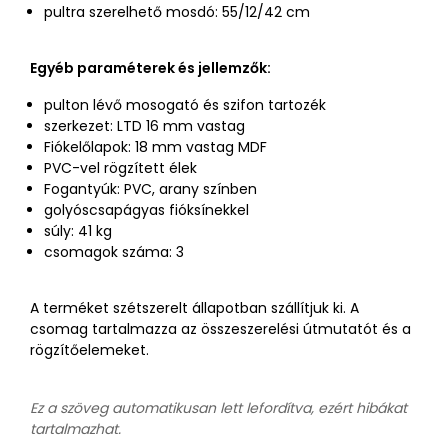
pultra szerelhető mosdó: 55/12/42 cm
Egyéb paraméterek és jellemzők:
pulton lévő mosogató és szifon tartozék
szerkezet: LTD 16 mm vastag
Fiókelőlapok: 18 mm vastag MDF
PVC-vel rögzített élek
Fogantyúk: PVC, arany színben
golyóscsapágyas fióksínekkel
súly: 41 kg
csomagok száma: 3
A terméket szétszerelt állapotban szállítjuk ki. A
csomag tartalmazza az összeszerelési útmutatót és a
rögzítőelemeket.
Ez a szöveg automatikusan lett lefordítva, ezért hibákat
tartalmazhat.