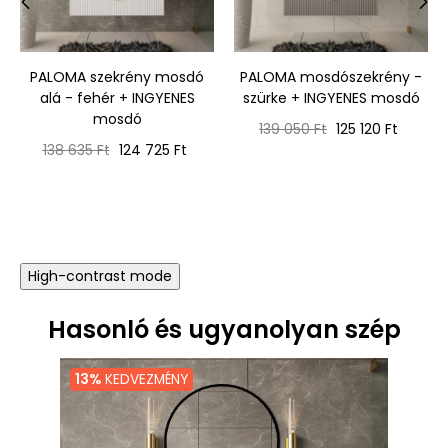
‹
›
PALOMA szekrény mosdó
PALOMA mosdószekrény -
alá - fehér + INGYENES
szürke + INGYENES mosdó
mosdó
Normál
Ár
139 050 Ft
125 120 Ft
Normál
Ár
ár
138 635 Ft
124 725 Ft
ár
High-contrast mode
Hasonló és ugyanolyan szép
13%
KEDVEZMÉNY