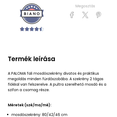
Megosztás
Termék leírása
A PALOMA fali mosdószekrény divatos és praktikus
megoldás minden fürdőszobába. A szekrény 2 tágas
fiókkal van felszerelve. A pultra szerelhető mosdó és a
szifon a csomag része.
Méretek (szé/ma/mé):
mosdószekrény: 80/42/46 cm