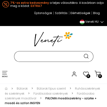
7%-os extra kedvezmény
a teljes választékra. A kosárban adja
meg a kódot:
EXTRA7
|
|
|
Újdonságok
Szállítás
Elérhetőségek
Blog
Veneti HU
Toggle
0
0
navigation
Bútorok
Bútorok típus szerint
Ruhásszekrények
és szekrények
Fürdőszobai szekrények
Fürdőszoba
szekrények mosdóval
PALOMA mosdószekrény - szürke +
mosdó és szifon INGYEN