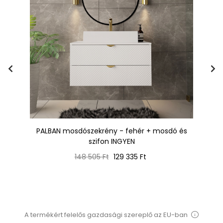
és
PALBAN mosdószekrény - fehér + mosdó és
P
szifon INGYEN
Normál
Ár
148 505 Ft
129 335 Ft
ár
A termékért felelős gazdasági szereplő az EU-ban