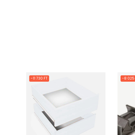
-11 730 FT
-8 025