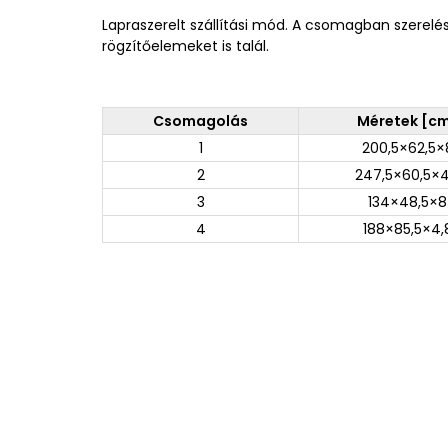
Lapraszerelt szállítási mód. A csomagban szerelé
rögzítőelemeket is talál.
Csomagolás
Méretek [c
1
200,5×62,5×
2
247,5×60,5×4
3
134×48,5×8
4
188×85,5×4,