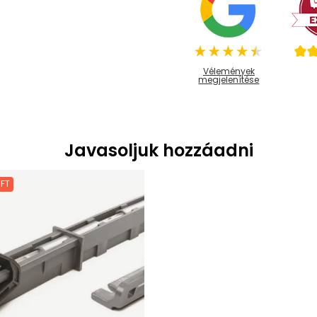
Vélemények
megjelenítése
Javasoljuk hozzáadni
 FT