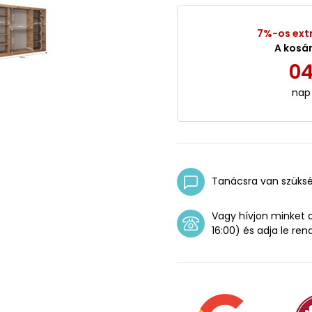
7%-os ext
A kosá
0
nap
Tanácsra van szüks
Vagy hívjon minket
16:00) és adja le ren