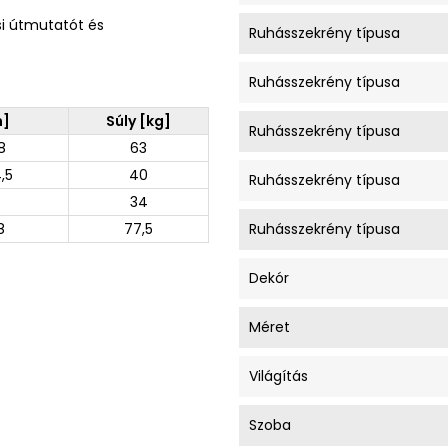
si útmutatót és
Ruhásszekrény típusa
Ruhásszekrény típusa
m]
Súly [kg]
Ruhásszekrény típusa
8
63
,5
40
Ruhásszekrény típusa
34
8
77,5
Ruhásszekrény típusa
Dekór
Méret
Világítás
Szoba