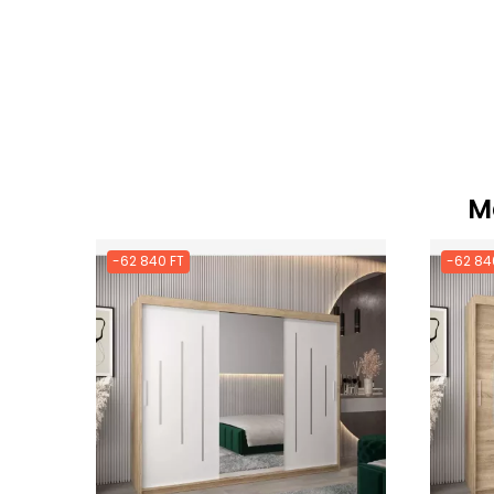
M
-62 840 FT
-62 84