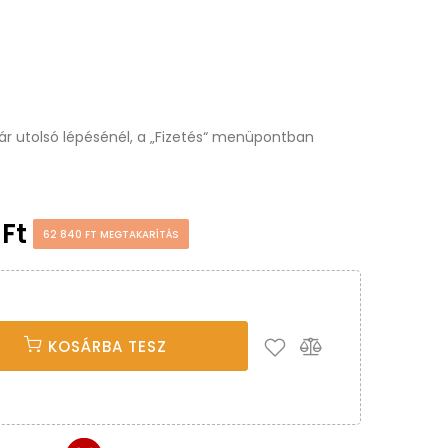
osár utolsó lépésénél, a „Fizetés“ menüpontban
 Ft
62 840 FT MEGTAKARÍTÁS
KOSÁRBA TESZ