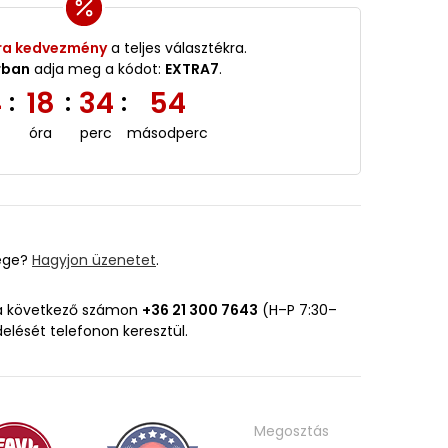
ra kedvezmény
a teljes választékra.
rban
adja meg a kódot:
EXTRA7
.
4
18
34
53
:
:
:
óra
perc
másodperc
ége?
Hagyjon üzenetet
.
 a következő számon
+36 21 300 7643
(H–P 7:30–
delését telefonon keresztül.
Megosztás