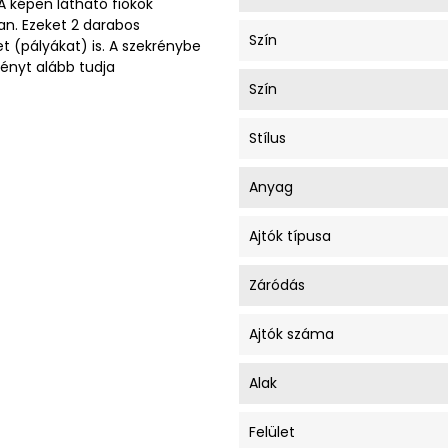
A képen látható fiókok
an. Ezeket 2 darabos
Szín
t (pályákat) is. A szekrénybe
rényt alább tudja
Szín
Stílus
Anyag
Ajtók típusa
Záródás
Ajtók száma
Alak
Felület