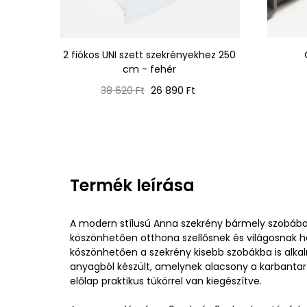
2 fiókos UNI szett szekrényekhez 250
cm - fehér
Normál
Ár
38 620 Ft
26 890 Ft
ár
Termék leírása
A modern stílusú Anna szekrény bármely szobába il
köszönhetően otthona szellősnek és világosnak h
köszönhetően a szekrény kisebb szobákba is alkal
anyagból készült, amelynek alacsony a karbantartá
előlap praktikus tükörrel van kiegészítve.