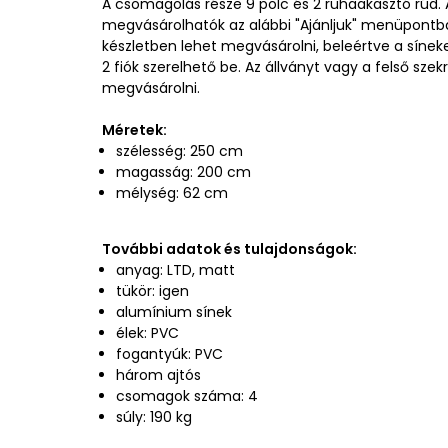
A csomagolás része 9 polc és 2 ruhaakasztó rúd. 
megvásárolhatók az alábbi "Ajánljuk" menüpontb
készletben lehet megvásárolni, beleértve a síneke
2 fiók szerelhető be. Az állványt vagy a felső szek
megvásárolni.
Méretek:
szélesség: 250 cm
magasság: 200 cm
mélység: 62 cm
További adatok és tulajdonságok:
anyag: LTD, matt
tükör: igen
alumínium sínek
élek: PVC
fogantyúk: PVC
három ajtós
csomagok száma: 4
súly: 190 kg