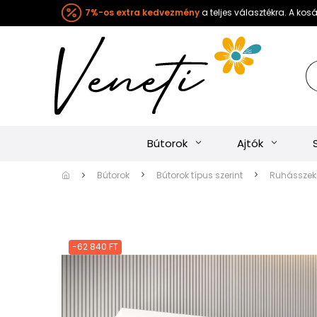
7%-os extra kedvezmény
a teljes választékra. A ko
Bútorok
Ajtók
Bútorok
Bútorok típus szerint
Ruhásszekr
-62 840 FT