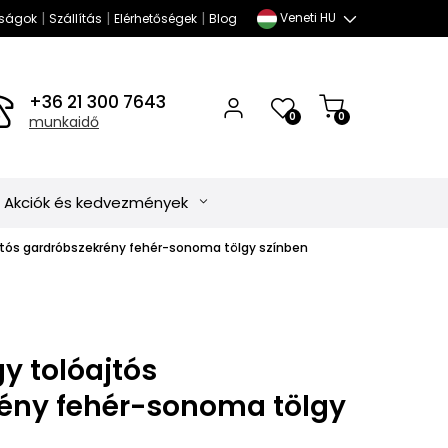
|
|
|
Veneti HU
ságok
Szállítás
Elérhetőségek
Blog
+36 21 300 7643
0
0
munkaidő
Akciók és kedvezmények
jtós gardróbszekrény fehér-sonoma tölgy színben
y tolóajtós
ény fehér-sonoma tölgy