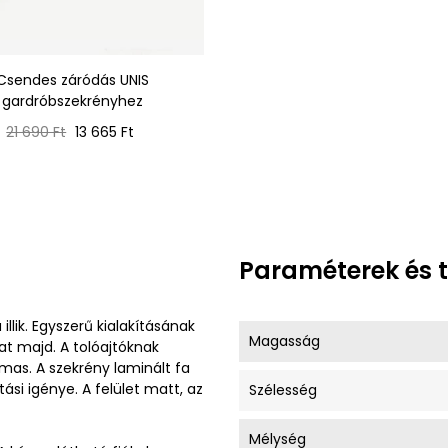
Csendes záródás UNIS
gardróbszekrényhez
Normál
Ár
21 690 Ft
13 665 Ft
ár
Paraméterek és 
lik. Egyszerű kialakításának
Magasság
at majd. A tolóajtóknak
mas. A szekrény laminált fa
si igénye. A felület matt, az
Szélesség
Mélység