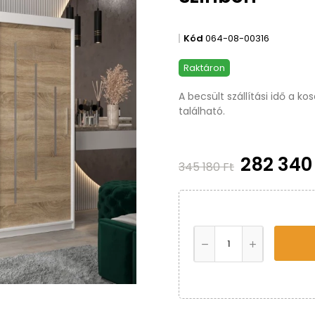
Kód
064-08-00316
Raktáron
A becsült szállítási idő a k
található.
282 340
345 180 Ft