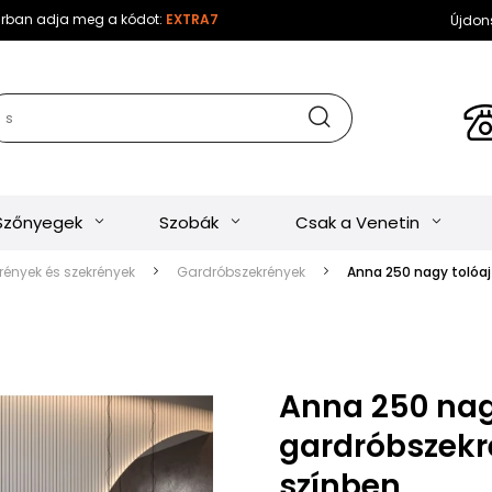
sárban adja meg a kódot:
EXTRA7
Újdon
Szőnyegek
Szobák
Csak a Venetin
ények és szekrények
Gardróbszekrények
Anna 250 nagy tolóa
Anna 250 nag
gardróbszekr
színben