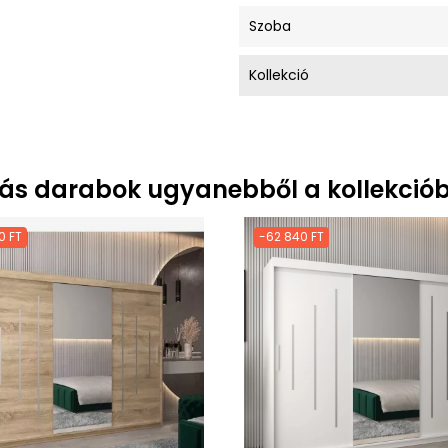
Szoba
Kollekció
ás darabok ugyanebből a kollekciób
0 FT
-62 840 FT