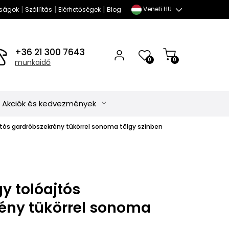
|
|
|
Veneti HU
ságok
Szállítás
Elérhetőségek
Blog
+36 21 300 7643
0
0
munkaidő
Akciók és kedvezmények
tós gardróbszekrény tükörrel sonoma tölgy színben
y tolóajtós
ény tükörrel sonoma