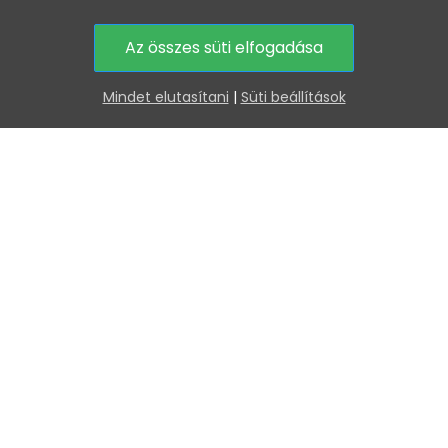
Az összes süti elfogadása
7%-os ext
A kosá
0
Mindet elutasítani
|
Süti beállítások
nap
Tanácsra van szüks
Vagy hívjon minket
16:00) és adja le ren