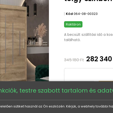
Kód
064-08-00323
Raktáron
A becsült szállítási idő a k
található.
282 340
345 180 Ft
nkciók, testre szabott tartalom és ada
elően sütiket használ az Ön eszközén. Kérjük, a webhely további ha