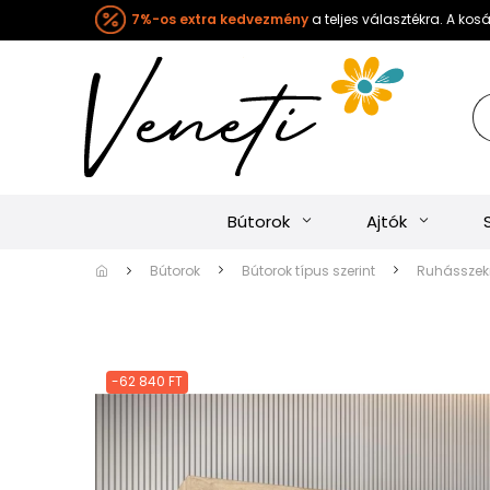
7%-os extra kedvezmény
a teljes választékra. A ko
Bútorok
Ajtók
Bútorok
Bútorok típus szerint
Ruhásszekr
-62 840 FT