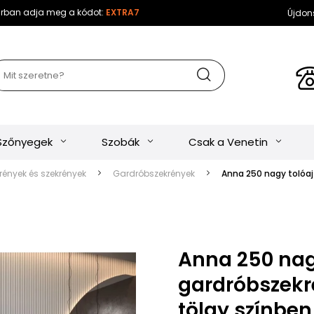
sárban adja meg a kódot:
EXTRA7
Újdon
Szőnyegek
Szobák
Csak a Venetin
ények és szekrények
Gardróbszekrények
Anna 250 nagy tolóaj
Anna 250 nag
gardróbszekr
tölgy színben