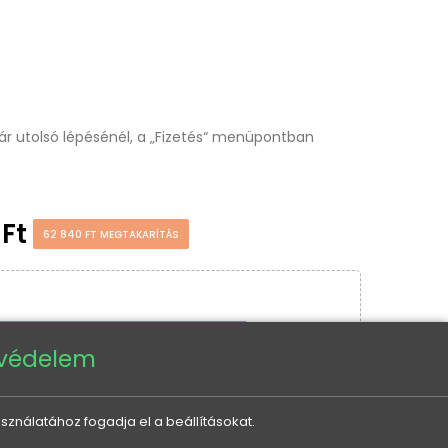
osár utolsó lépésénél, a „Fizetés“ menüpontban
 Ft
62 840 FT MEGTAKARÍTÁS
KOSÁRBA TESZ
tvédelem
sználatához fogadja el a beállításokat.