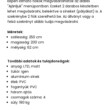
képen látható fiókok megvásárolhatók az alábbi
"Ajánljuk" menüpontban. Ezeket 2 darabos készletben
lehet megvásárolni, beleértve a síneket (pályákat) is. A
szekrénybe 2 fiók szerelhető be. Az állványt vagy a
felső szekrényt alább tudja megvásárolni.
Méretek:
szélesség: 250 cm
magasság: 200 cm
mélység: 62 cm
További adatok és tulajdonságok:
anyag: LTD, matt
tükör: igen
alumínium sínek
élek: PVC
fogantyúk: PVC
három ajtós
csomagok száma: 4
súly: 190 kg