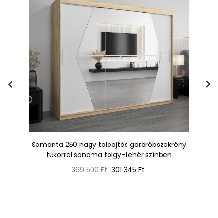
s,
Samanta 250 nagy tolóajtós gardróbszekrény
tükörrel sonoma tölgy-fehér színben
Normál
Ár
369 500 Ft
301 345 Ft
ár