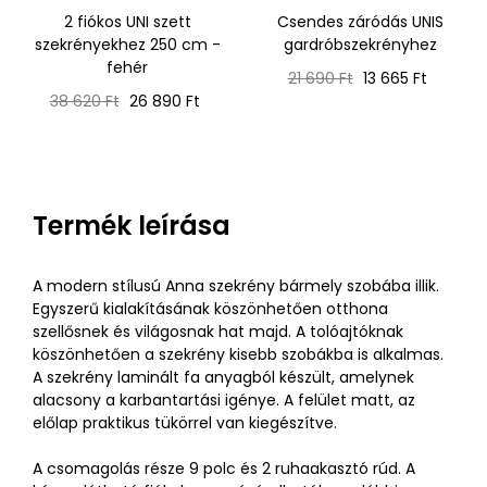
2 fiókos UNI szett
Csendes záródás UNIS
szekrényekhez 250 cm -
gardróbszekrényhez
fehér
Normál
Ár
21 690 Ft
13 665 Ft
Normál
Ár
ár
38 620 Ft
26 890 Ft
ár
Termék leírása
A modern stílusú Anna szekrény bármely szobába illik.
Egyszerű kialakításának köszönhetően otthona
szellősnek és világosnak hat majd. A tolóajtóknak
köszönhetően a szekrény kisebb szobákba is alkalmas.
A szekrény laminált fa anyagból készült, amelynek
alacsony a karbantartási igénye. A felület matt, az
előlap praktikus tükörrel van kiegészítve.
A csomagolás része 9 polc és 2 ruhaakasztó rúd. A