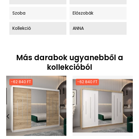
Szoba
Előszobák
Kollekció
ANNA
Más darabok ugyanebből a
kollekcióból
-62 840 FT
-62 840 FT
‹
›