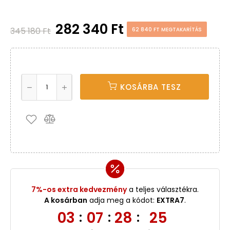
282 340 Ft
345 180 Ft
62 840 FT MEGTAKARÍTÁS
KOSÁRBA TESZ
7%-os extra kedvezmény
a teljes választékra.
A kosárban
adja meg a kódot:
EXTRA7
.
03
07
28
24
:
:
: