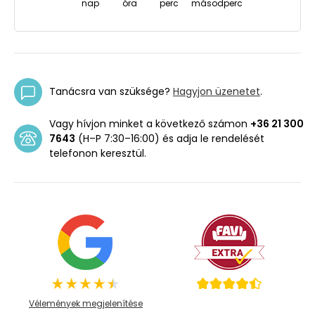
nap
óra
perc
másodperc
Tanácsra van szüksége?
Hagyjon üzenetet
.
Vagy hívjon minket a következő számon
+36 21 300
7643
(H–P 7:30–16:00) és adja le rendelését
telefonon keresztül.
Vélemények megjelenítése