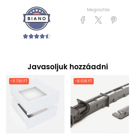
Megosztás
Javasoljuk hozzáadni
-11 730 FT
-8 025 FT