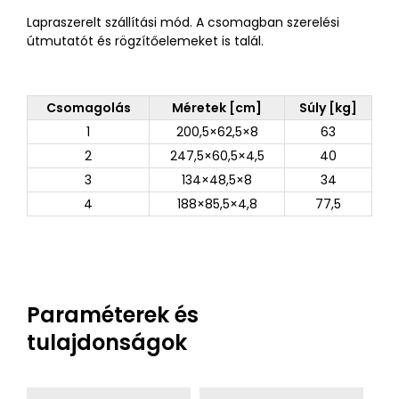
Lapraszerelt szállítási mód. A csomagban szerelési
útmutatót és rögzítőelemeket is talál.
Csomagolás
Méretek [cm]
Súly [kg]
1
200,5×62,5×8
63
2
247,5×60,5×4,5
40
3
134×48,5×8
34
4
188×85,5×4,8
77,5
Paraméterek és
tulajdonságok