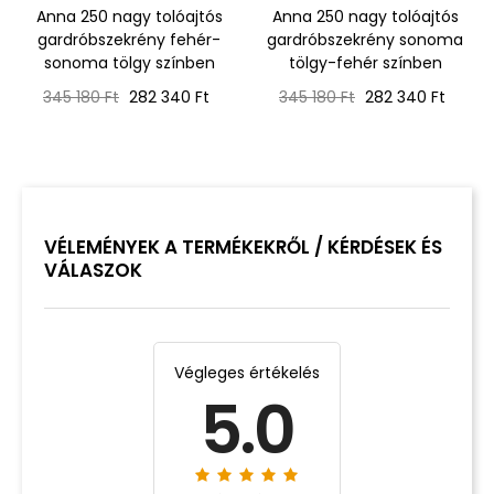
Anna 250 nagy tolóajtós
Anna 250 nagy tolóajtós
gardróbszekrény fehér-
gardróbszekrény sonoma
sonoma tölgy színben
tölgy-fehér színben
Normál
Ár
Normál
Ár
345 180 Ft
282 340 Ft
345 180 Ft
282 340 Ft
ár
ár
VÉLEMÉNYEK A TERMÉKEKRŐL / KÉRDÉSEK ÉS
VÁLASZOK
Végleges értékelés
5.0