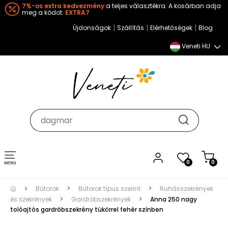
7%-os extra kedvezmény
a teljes választékra. A kosárban adja
meg a kódot:
EXTRA7
|
|
|
Újdonságok
Szállítás
Elérhetőségek
Blog
Veneti HU
Toggle
0
0
navigation
Bútorok
Bútorok típus szerint
Ruhásszekrények
és szekrények
Gardróbszekrények
Anna 250 nagy
tolóajtós gardróbszekrény tükörrel fehér színben