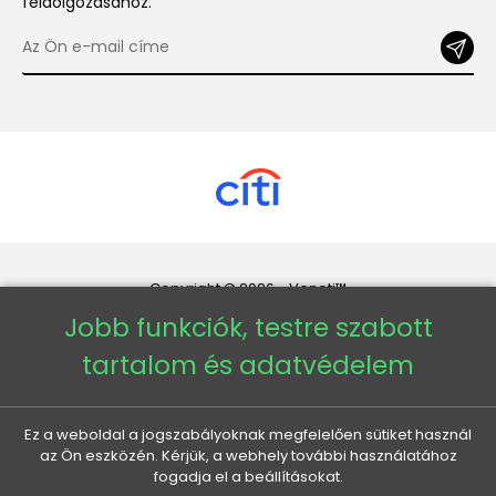
feldolgozásához.
Copyright © 2026 - Veneti™
Jobb funkciók, testre szabott
Veneti HU
tartalom és adatvédelem
Veneti CZ
Ez a weboldal a jogszabályoknak megfelelően sütiket használ
az Ön eszközén. Kérjük, a webhely további használatához
Veneti DE
fogadja el a beállításokat.