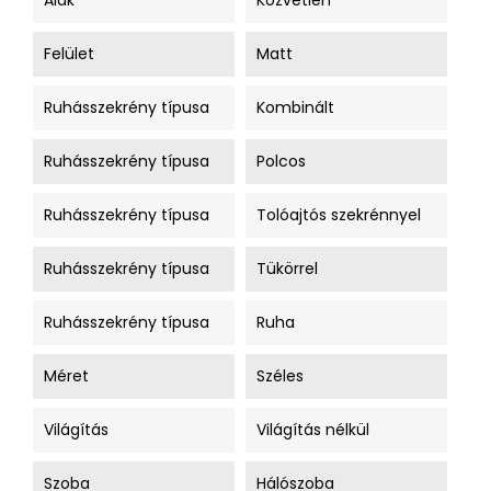
Alak
Közvetlen
Felület
Matt
Ruhásszekrény típusa
Kombinált
Ruhásszekrény típusa
Polcos
Ruhásszekrény típusa
Tolóajtós szekrénnyel
Ruhásszekrény típusa
Tükörrel
Ruhásszekrény típusa
Ruha
Méret
Széles
Világítás
Világítás nélkül
Szoba
Hálószoba