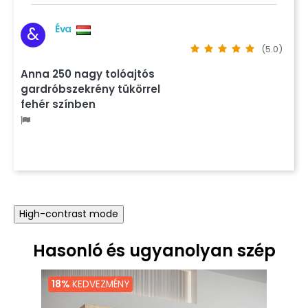
Éva
&
(5.0)
Anna 250 nagy tolóajtós
gardróbszekrény tükörrel
fehér színben
High-contrast mode
Hasonló és ugyanolyan szép
18%
KEDVEZMÉNY