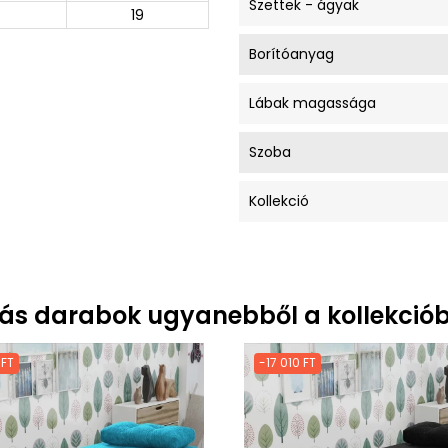
Szettek - ágyak
19
Borítóanyag
Lábak magassága
Szoba
Kollekció
ás darabok ugyanebből a kollekciób
 FT
-17 010 FT