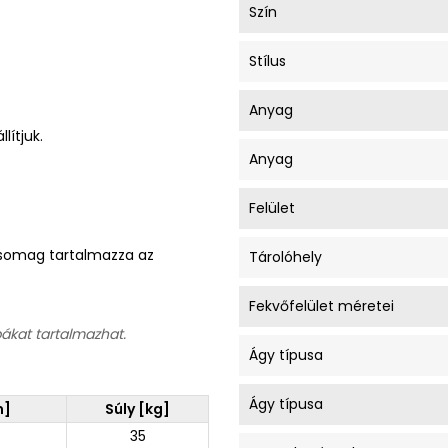
Szín
Stílus
Anyag
lítjuk.
Anyag
Felület
A csomag tartalmazza az
Tárolóhely
Fekvőfelület méretei
bákat tartalmazhat.
Ágy típusa
Ágy típusa
m]
Súly [kg]
35