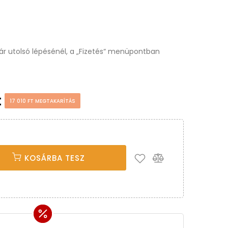
osár utolsó lépésénél, a „Fizetés“ menüpontban
t
17 010 FT MEGTAKARÍTÁS
KOSÁRBA TESZ