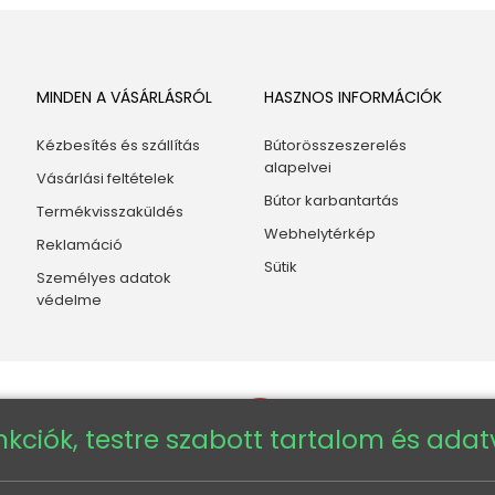
MINDEN A VÁSÁRLÁSRÓL
HASZNOS INFORMÁCIÓK
Kézbesítés és szállítás
Bútorösszeszerelés
alapelvei
Vásárlási feltételek
Bútor karbantartás
Termékvisszaküldés
Webhelytérkép
Reklamáció
Sütik
Személyes adatok
védelme
nkciók, testre szabott tartalom és ada