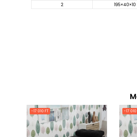
2
195×40×10
M
-17 010 FT
-17 010