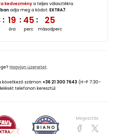
ra kedvezmény
a teljes választékra.
rban
adja meg a kódot:
EXTRA7
.
4
19
45
24
:
:
:
óra
perc
másodperc
ége?
Hagyjon üzenetet
.
 a következő számon
+36 21 300 7643
(H–P 7:30–
delését telefonon keresztül.
Megosztás