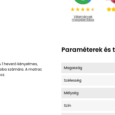
Vélemények
megjelenítése
Paraméterek és 
 1 heverő kényelmes,
Magasság
szoba számára. A matrac
oz.
Szélesség
Mélység
Szín