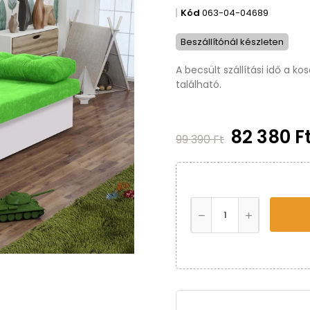
Kód
063-04-04689
Beszállítónál készleten
A becsült szállítási idő a k
található.
82 380 F
99 390 Ft