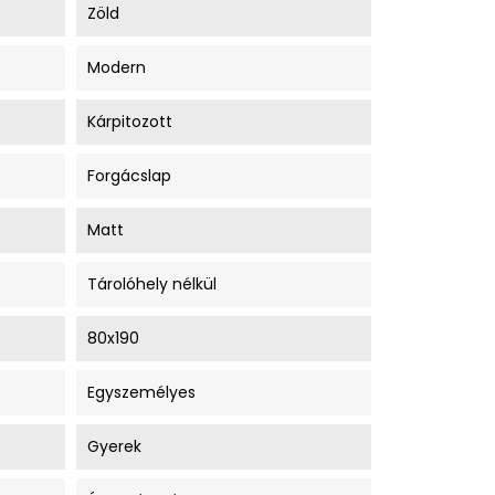
Zöld
Modern
Kárpitozott
Forgácslap
Matt
Tárolóhely nélkül
80x190
Egyszemélyes
Gyerek