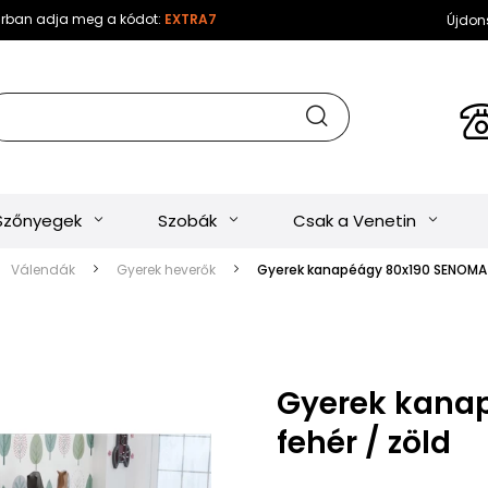
sárban adja meg a kódot:
EXTRA7
Újdon
Szőnyegek
Szobák
Csak a Venetin
Válendák
Gyerek heverők
Gyerek kanapéágy 80x190 SENOMA 1
Gyerek kanap
fehér / zöld