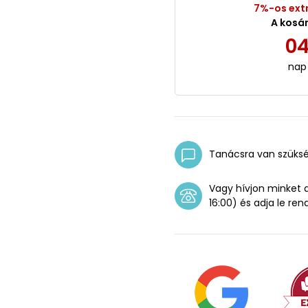
7%-os ext
A kosá
0
nap
Tanácsra van szüks
Vagy hívjon minket
16:00) és adja le ren