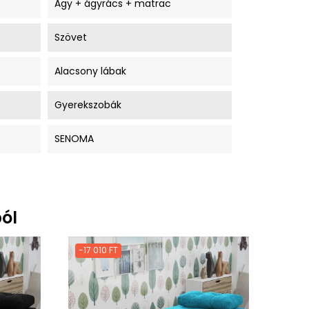
Ágy + ágyrács + matrac
Szövet
Alacsony lábak
Gyerekszobák
SENOMA
ól
-17 010 FT
-17 0