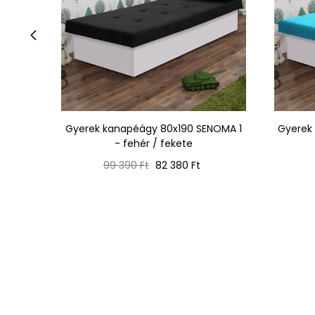
‹
Gyerek kanapéágy 80x190 SENOMA 1
Gyerek
- fehér / fekete
Normál
Ár
99 390 Ft
82 380 Ft
ár