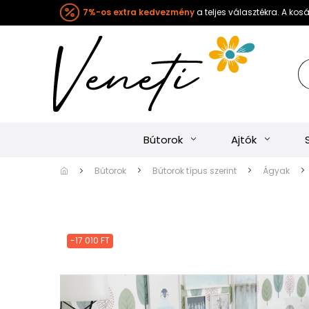
7%-os extra kedvezmény
a teljes választékra. A ko
Bútorok
Ajtók
Bútorok
Bútorok típus szerint
Ágyak
-17 010 FT