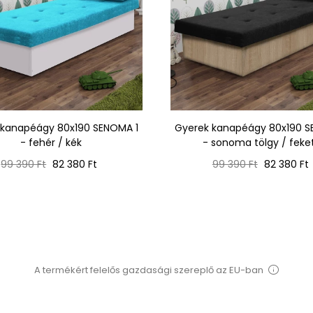
 kanapéágy 80x190 SENOMA 1
Gyerek kanapéágy 80x190 S
- fehér / kék
- sonoma tölgy / feke
Normál
Ár
Normál
Ár
99 390 Ft
82 380 Ft
99 390 Ft
82 380 Ft
ár
ár
A termékért felelős gazdasági szereplő az EU-ban