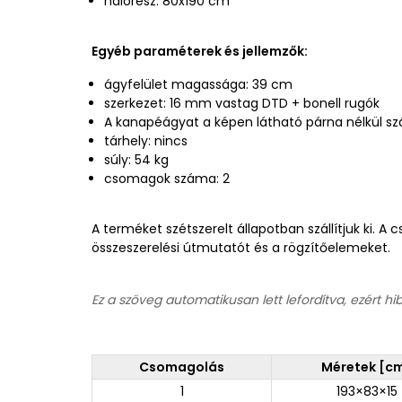
hálórész: 80x190 cm
Egyéb paraméterek és jellemzők:
ágyfelület magassága: 39 cm
szerkezet: 16 mm vastag DTD + bonell rugók
A kanapéágyat a képen látható párna nélkül szál
tárhely: nincs
súly: 54 kg
csomagok száma: 2
A terméket szétszerelt állapotban szállítjuk ki. 
összeszerelési útmutatót és a rögzítőelemeket.
Ez a szöveg automatikusan lett lefordítva, ezért hi
Csomagolás
Méretek [c
1
193×83×15