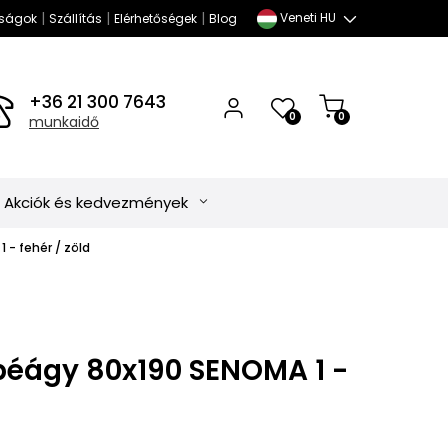
|
|
|
Veneti HU
ságok
Szállítás
Elérhetőségek
Blog
+36 21 300 7643
0
0
munkaidő
Akciók és kedvezmények
 - fehér / zöld
éágy 80x190 SENOMA 1 -