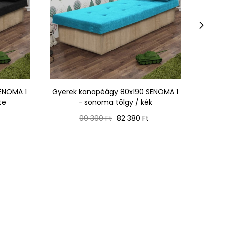
›
ENOMA 1
Gyerek kanapéágy 80x190 SENOMA 1
Gyere
te
- sonoma tölgy / kék
Normál
Ár
99 390 Ft
82 380 Ft
ár