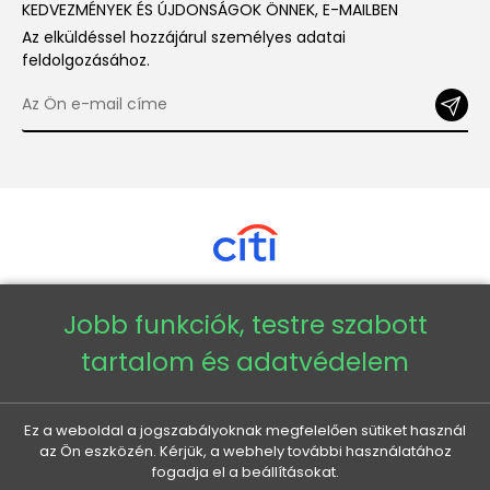
KEDVEZMÉNYEK ÉS ÚJDONSÁGOK ÖNNEK, E-MAILBEN
Az elküldéssel hozzájárul személyes adatai
feldolgozásához.
Jobb funkciók, testre szabott
Copyright © 2026 - Veneti™
tartalom és adatvédelem
Veneti HU
Ez a weboldal a jogszabályoknak megfelelően sütiket használ
az Ön eszközén. Kérjük, a webhely további használatához
Veneti CZ
fogadja el a beállításokat.