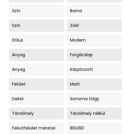
Szín
Barna
Szín
Zöld
Stílus
Modern
Anyag
Forgácslap
Anyag
Kárpitozott
Felület
Matt
Dekór
Sonoma tölgy
Tárolóhely
Tárolóhely nélkül
Fekvőfelület méretei
80x190