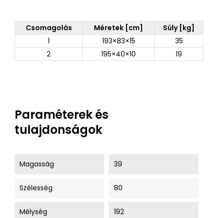
Csomagolás
Méretek [cm]
Súly [kg]
1
193×83×15
35
2
195×40×10
19
Paraméterek és
tulajdonságok
Magasság
39
Szélesség
80
Mélység
192