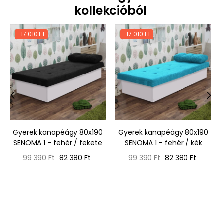
kollekcióból
-17 010 FT
-17 010 FT
‹
›
Gyerek kanapéágy 80x190
Gyerek kanapéágy 80x190
SENOMA 1 - fehér / fekete
SENOMA 1 - fehér / kék
Normál
Ár
Normál
Ár
99 390 Ft
82 380 Ft
99 390 Ft
82 380 Ft
ár
ár