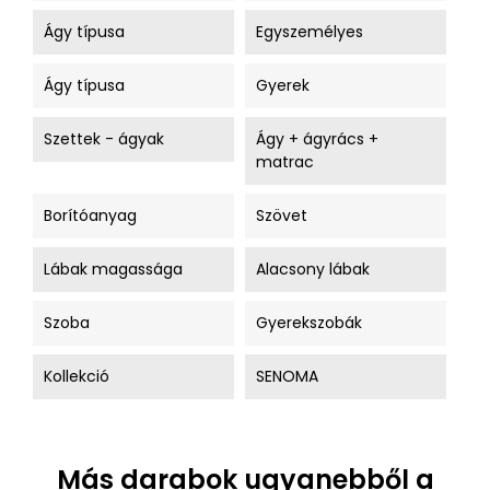
Ágy típusa
Egyszemélyes
Ágy típusa
Gyerek
Szettek - ágyak
Ágy + ágyrács +
matrac
Borítóanyag
Szövet
Lábak magassága
Alacsony lábak
Szoba
Gyerekszobák
Kollekció
SENOMA
Más darabok ugyanebből a