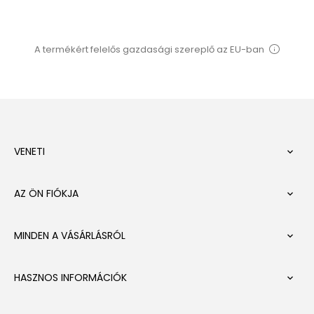
A termékért felelős gazdasági szereplő az EU-ban
VENETI

AZ ÖN FIÓKJA

MINDEN A VÁSÁRLÁSRÓL

HASZNOS INFORMÁCIÓK
