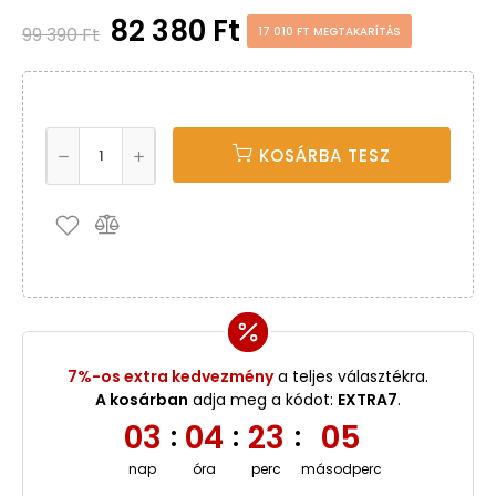
82 380 Ft
99 390 Ft
17 010 FT MEGTAKARÍTÁS
KOSÁRBA TESZ
7%-os extra kedvezmény
a teljes választékra.
A kosárban
adja meg a kódot:
EXTRA7
.
03
04
23
05
:
:
:
nap
óra
perc
másodperc