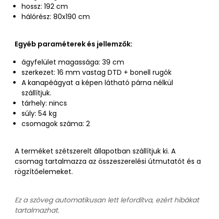
hossz: 192 cm
hálórész: 80x190 cm
Egyéb paraméterek és jellemzők:
ágyfelület magassága: 39 cm
szerkezet: 16 mm vastag DTD + bonell rugók
A kanapéágyat a képen látható párna nélkül
szállítjuk.
tárhely: nincs
súly: 54 kg
csomagok száma: 2
A terméket szétszerelt állapotban szállítjuk ki. A
csomag tartalmazza az összeszerelési útmutatót és a
rögzítőelemeket.
Ez a szöveg automatikusan lett lefordítva, ezért hibákat
tartalmazhat.