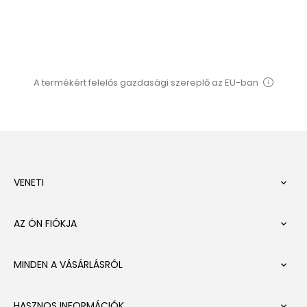
A termékért felelős gazdasági szereplő az EU-ban
VENETI

AZ ÖN FIÓKJA

MINDEN A VÁSÁRLÁSRÓL

HASZNOS INFORMÁCIÓK
