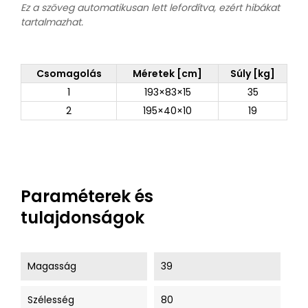
Ez a szöveg automatikusan lett lefordítva, ezért hibákat
tartalmazhat.
Csomagolás
Méretek [cm]
Súly [kg]
1
193×83×15
35
2
195×40×10
19
Paraméterek és
tulajdonságok
Magasság
39
Szélesség
80