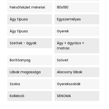
Fekvőfelület méretei
80x190
Ágy típusa
Egyszemélyes
Ágy típusa
Gyerek
Szettek - ágyak
Ágy + ágyrács +
matrac
Borítóanyag
Szövet
Lábak magassága
Alacsony lábak
Szoba
Gyerekszobák
Kollekció
SENOMA