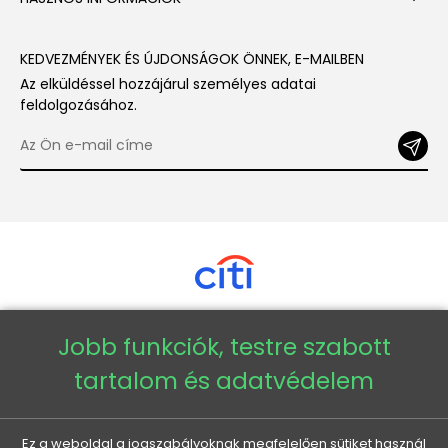
KEDVEZMÉNYEK ÉS ÚJDONSÁGOK ÖNNEK, E-MAILBEN
Az elküldéssel hozzájárul személyes adatai
feldolgozásához.
Jobb funkciók, testre szabott
Copyright © 2026 - Veneti™
tartalom és adatvédelem
Veneti HU
Ez a weboldal a jogszabályoknak megfelelően sütiket használ