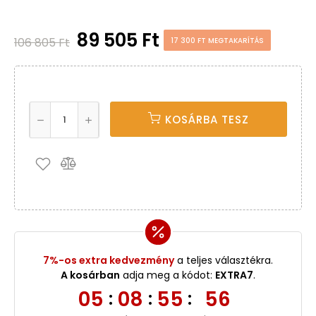
89 505 Ft
106 805 Ft
17 300 FT MEGTAKARÍTÁS
KOSÁRBA TESZ
7%-os extra kedvezmény
a teljes választékra.
A kosárban
adja meg a kódot:
EXTRA7
.
05
08
55
55
:
:
: