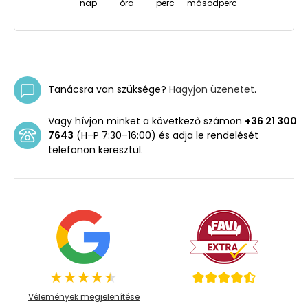
nap
óra
perc
másodperc
Tanácsra van szüksége?
Hagyjon üzenetet
.
Vagy hívjon minket a következő számon
+36 21 300
7643
(H–P 7:30–16:00) és adja le rendelését
telefonon keresztül.
Vélemények megjelenítése