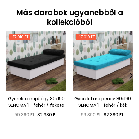
Más darabok ugyanebből a
kollekcióból
-17 010 FT
-17 010 FT
‹
›
Gyerek kanapéágy 80x190
Gyerek kanapéágy 80x190
SENOMA 1 - fehér / fekete
SENOMA 1 - fehér / kék
Normál
Ár
Normál
Ár
99 390 Ft
82 380 Ft
99 390 Ft
82 380 Ft
ár
ár