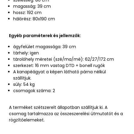
szélesség: 80 cm
magasság: 39 cm
hossz: 192 cm
hálórész: 80x190 cm
Egyéb paraméterek és jellemzők:
ágyfelület magassága: 39 cm
tárhely: igen
tárolóhely méretei (szé/ma/mé): 62/27/172 cm
szerkezet: 16 mm vastag DTD + bonell rugók
A kanapéágyat a képen látható párna nélkül
szállítjuk.
súly: 54 kg
csomagok száma: 2
A terméket szétszerelt állapotban szállítjuk ki. A
csomag tartalmazza az összeszerelési útmutatót és a
rögzítőelemeket.