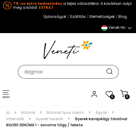
7%-os extra kedvezmény
a teljes választékra. A kosárban adja
meg a kódot:
EXTRA7
|
|
|
Újdonságok
Szállítás
Elérhetőségek
Blog
Veneti HU
Toggle
0
0
navigation
Bútorok
Bútorok típus szerint
Ágyak
Válendák
Gyerek heverők
Gyerek kanapéágy tárolóval
80x190 SENOMA 1 - sonoma tölgy / fekete