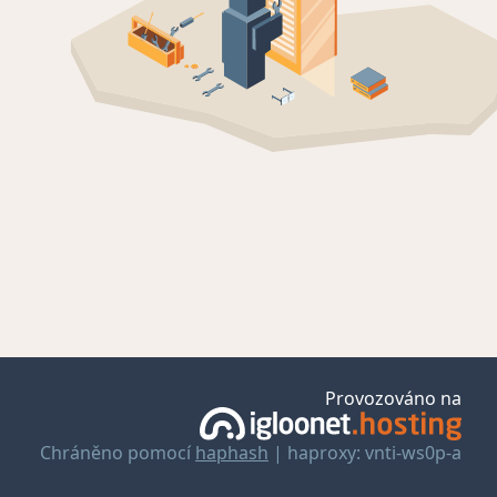
Provozováno na
Chráněno pomocí
haphash
| haproxy: vnti-ws0p-a