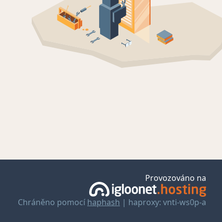
Provozováno na
Chráněno pomocí
haphash
| haproxy: vnti-ws0p-a