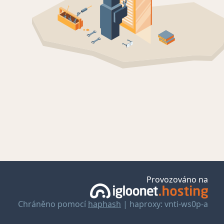
Provozováno na
Chráněno pomocí
haphash
| haproxy: vnti-ws0p-a