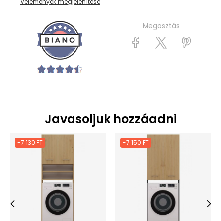
Vélemények megjelenítése
Megosztás
Javasoljuk hozzáadni
-7 130 FT
-7 150 FT