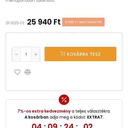
menüpontban található.
25 940 Ft
31 935 Ft
5 995 FT MEGTAKARÍTÁS
KOSÁRBA TESZ
7%-os extra kedvezmény
a teljes választékra.
A kosárban
adja meg a kódot:
EXTRA7
.
04
09
24
02
:
:
: