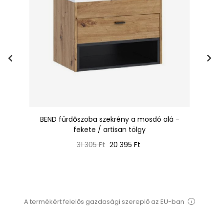
n
BEND fürdőszoba szekrény a mosdó alá -
fekete / artisan tölgy
Normál
Ár
31 305 Ft
20 395 Ft
ár
A termékért felelős gazdasági szereplő az EU-ban