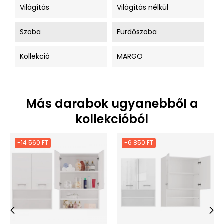
Világítás
Világítás nélkül
Szoba
Fürdőszoba
Kollekció
MARGO
Más darabok ugyanebből a
kollekcióból
-14 560 FT
-6 850 FT