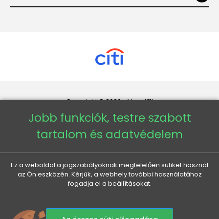
Copyright © 2026 - Veneti™
Jobb funkciók, testre szabott
Veneti HU
tartalom és adatvédelem
Veneti CZ
Ez a weboldal a jogszabályoknak megfelelően sütiket használ
az Ön eszközén. Kérjük, a webhely további használatához
Veneti DE
fogadja el a beállításokat.
Veneti SK