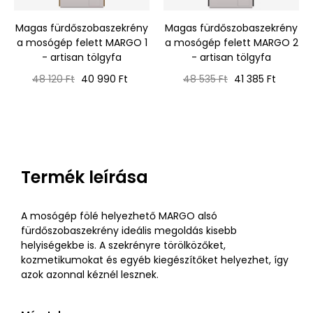
‹
›
Magas fürdőszobaszekrény
Magas fürdőszobaszekrény
a mosógép felett MARGO 1
a mosógép felett MARGO 2
- artisan tölgyfa
- artisan tölgyfa
Normál
Ár
Normál
Ár
48 120 Ft
40 990 Ft
48 535 Ft
41 385 Ft
ár
ár
Termék leírása
A mosógép fölé helyezhető MARGO alsó
fürdőszobaszekrény ideális megoldás kisebb
helyiségekbe is. A szekrényre törölközőket,
kozmetikumokat és egyéb kiegészítőket helyezhet, így
azok azonnal kéznél lesznek.