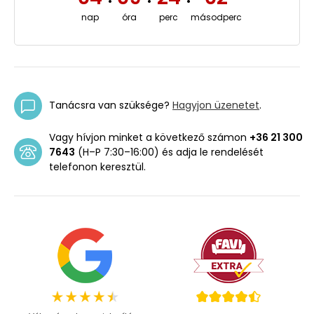
nap
óra
perc
másodperc
Tanácsra van szüksége?
Hagyjon üzenetet
.
Vagy hívjon minket a következő számon
+36 21 300
7643
(H–P 7:30–16:00) és adja le rendelését
telefonon keresztül.