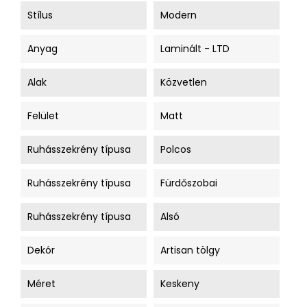
Stílus
Modern
Anyag
Laminált - LTD
Alak
Közvetlen
Felület
Matt
Ruhásszekrény típusa
Polcos
Ruhásszekrény típusa
Fürdőszobai
Ruhásszekrény típusa
Alsó
Dekór
Artisan tölgy
Méret
Keskeny