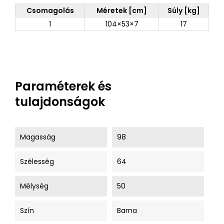
Csomagolás
Méretek [cm]
Súly [kg]
1
104×53×7
17
Paraméterek és
tulajdonságok
Magasság
98
Szélesség
64
Mélység
50
Szín
Barna