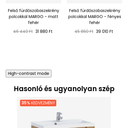
‹
›
Felső fürdőszobaszekrény
Felső fürdőszobaszekrény
polcokkal MARGO - matt
polcokkal MARGO - fényes
fehér
fehér
Normál
Ár
Normál
Ár
46 440 Ft
31 880 Ft
45 860 Ft
39 010 Ft
ár
ár
High-contrast mode
Hasonló és ugyanolyan szép
35%
KEDVEZMÉNY