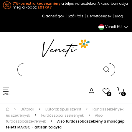
7%-os extra kedvezmény
a teljes választékra. A kosárban adja
meg a kódot:
EXTRA7
|
|
|
Újdonságok
Szállítás
Elérhetőségek
Blog
Veneti HU
Toggle
0
0
navigation
Bútorok
Bútorok típus szerint
Ruhásszekrények
és szekrények
Fürdőszobai szekrények
Alsó
fürdőszobaszekrények
Alsó fürdőszobaszekrény a mosógép
felett MARGO - artisan tölgyfa