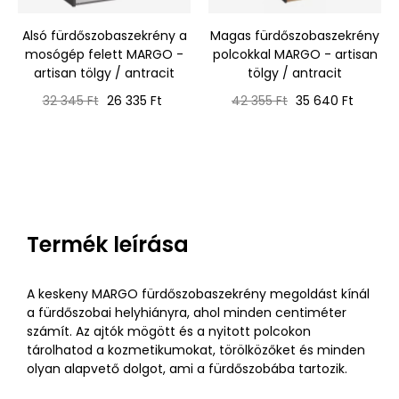
‹
›
Alsó fürdőszobaszekrény a
Magas fürdőszobaszekrény
mosógép felett MARGO -
polcokkal MARGO - artisan
artisan tölgy / antracit
tölgy / antracit
Normál
Ár
Normál
Ár
32 345 Ft
26 335 Ft
42 355 Ft
35 640 Ft
ár
ár
Termék leírása
A keskeny MARGO fürdőszobaszekrény megoldást kínál
a fürdőszobai helyhiányra, ahol minden centiméter
számít. Az ajtók mögött és a nyitott polcokon
tárolhatod a kozmetikumokat, törölközőket és minden
olyan alapvető dolgot, ami a fürdőszobába tartozik.