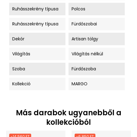
Ruhásszekrény típusa
Polcos
Ruhásszekrény típusa
Fürdőszobai
Dekór
Artisan tölgy
Világítás
Világítás nélkül
Szoba
Fürdőszoba
Kollekció
MARGO
Más darabok ugyanebből a
kollekcióból
-14 560 FT
-6 850 FT