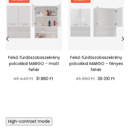
‹
›
Felső fürdőszobaszekrény
Felső fürdőszobaszekrény
polcokkal MARGO - matt
polcokkal MARGO - fényes
fehér
fehér
Normál
Ár
Normál
Ár
46 440 Ft
31 880 Ft
45 860 Ft
39 010 Ft
ár
ár
High-contrast mode