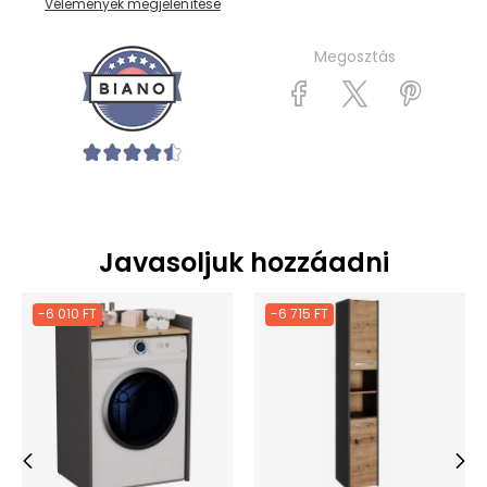
Vélemények megjelenítése
Megosztás
Javasoljuk hozzáadni
-6 010 FT
-6 715 FT