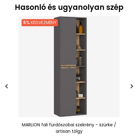
Hasonló és ugyanolyan szép
6%
KEDVEZMÉNY
yfa
MARLION fali fürdőszobai szekrény - szürke /
artisan tölgy