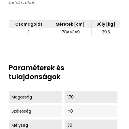
tartalmazhat.
Csomagolás
Méretek [cm]
Súly [kg]
1
178×43×9
29,5
Paraméterek és
tulajdonságok
Magasság
170
Szélesség
40
Mélység
30