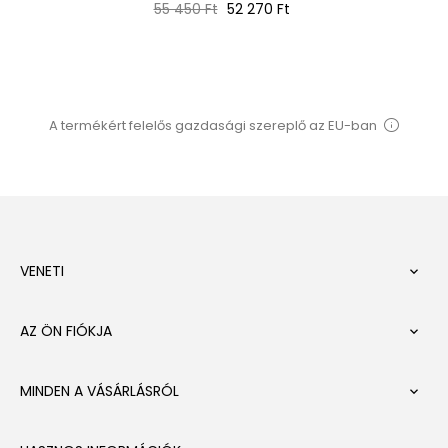
Normál
Ár
55 450 Ft
52 270 Ft
ár
A termékért felelős gazdasági szereplő az EU-ban
VENETI

AZ ÖN FIÓKJA

MINDEN A VÁSÁRLÁSRÓL
