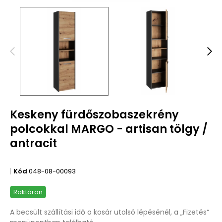
Keskeny fürdőszobaszekrény
polcokkal MARGO - artisan tölgy /
antracit
Kód
048-08-00093
Raktáron
A becsült szállítási idő a kosár utolsó lépésénél, a „Fizetés“