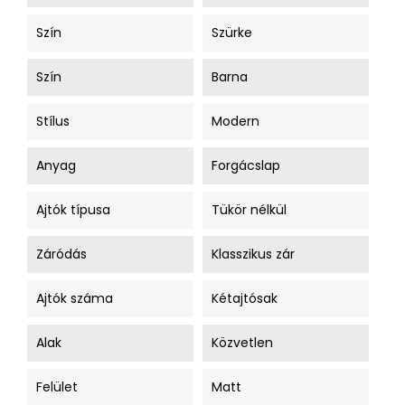
Szín
Szürke
Szín
Barna
Stílus
Modern
Anyag
Forgácslap
Ajtók típusa
Tükör nélkül
Záródás
Klasszikus zár
Ajtók száma
Kétajtósak
Alak
Közvetlen
Felület
Matt