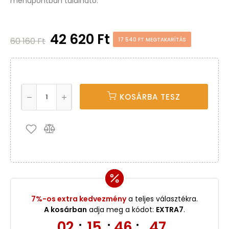
menüpontban található.
42 620 Ft
60 160 Ft
17 540 FT MEGTAKARÍTÁS
KOSÁRBA TESZ
7%-os extra kedvezmény
a teljes választékra.
A kosárban
adja meg a kódot:
EXTRA7
.
02
15
46
46
:
:
: