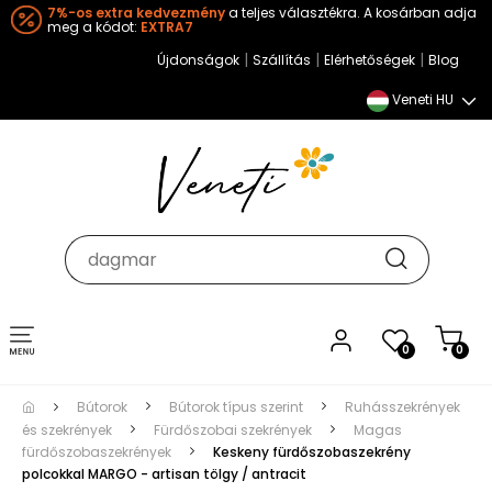
7%-os extra kedvezmény
a teljes választékra. A kosárban adja
meg a kódot:
EXTRA7
|
|
|
Újdonságok
Szállítás
Elérhetőségek
Blog
Veneti HU
Toggle
0
0
navigation
Bútorok
Bútorok típus szerint
Ruhásszekrények
és szekrények
Fürdőszobai szekrények
Magas
fürdőszobaszekrények
Keskeny fürdőszobaszekrény
polcokkal MARGO - artisan tölgy / antracit