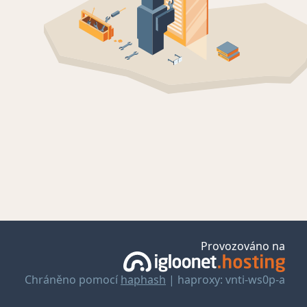
Provozováno na
Chráněno pomocí
haphash
| haproxy: vnti-ws0p-a