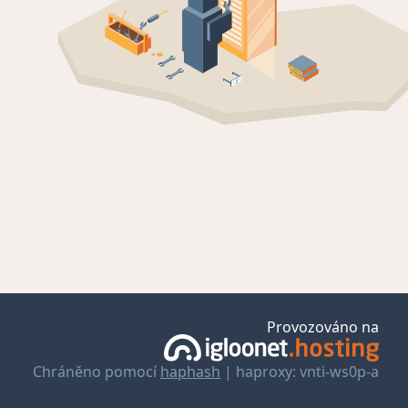
Provozováno na
Chráněno pomocí
haphash
| haproxy: vnti-ws0p-a